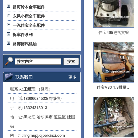
昌河铃木全车配件
东风小康全车配件
一汽佳宝全车配件
佳宝465进气支管
拆车件系列
路赛德汽机油
搜索
联系我们
更多
佳宝V80 1.3排量…
联系人:
王经理
（经理）
电 话:
18686684523(同微信)
手 机:
13324313913
地 址:黑龙江 哈尔滨市 道里区 建国
街
网 址:
lingmupj.qipeixinxi.com