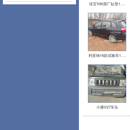
佳宝V80原厂缸垫1.…
利亚纳16款试验车1.…
小康V27车头