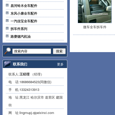
昌河铃木全车配件
东风小康全车配件
一汽佳宝全车配件
微车全车拆车件
拆车件系列
路赛德汽机油
搜索
联系我们
更多
联系人:
王经理
（经理）
电 话:
18686684523(同微信)
手 机:
13324313913
地 址:黑龙江 哈尔滨市 道里区 建国
街
网 址:
lingmupj.qipeixinxi.com