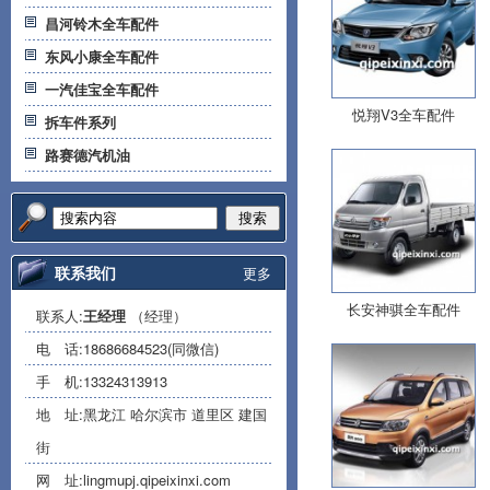
昌河铃木全车配件
东风小康全车配件
一汽佳宝全车配件
悦翔V3全车配件
拆车件系列
路赛德汽机油
搜索
联系我们
更多
长安神骐全车配件
联系人:
王经理
（经理）
电 话:
18686684523(同微信)
手 机:
13324313913
地 址:黑龙江 哈尔滨市 道里区 建国
街
网 址:
lingmupj.qipeixinxi.com