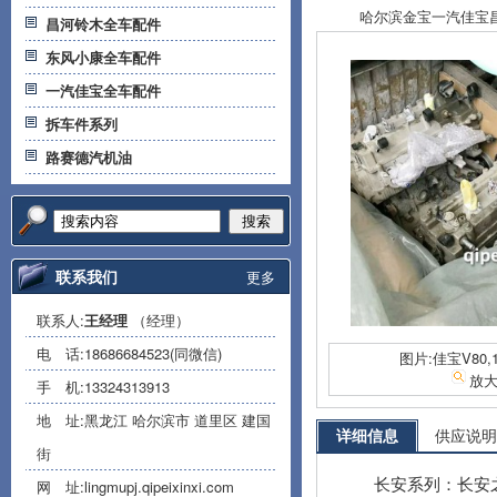
哈尔滨金宝一汽佳宝昌河
昌河铃木全车配件
东风小康全车配件
一汽佳宝全车配件
拆车件系列
路赛德汽机油
搜索
联系我们
更多
联系人:
王经理
（经理）
电 话:
18686684523(同微信)
图片:佳宝V80,
放
手 机:
13324313913
地 址:黑龙江 哈尔滨市 道里区 建国
详细信息
供应说明
街
长安系列：长安之星 
网 址:
lingmupj.qipeixinxi.com