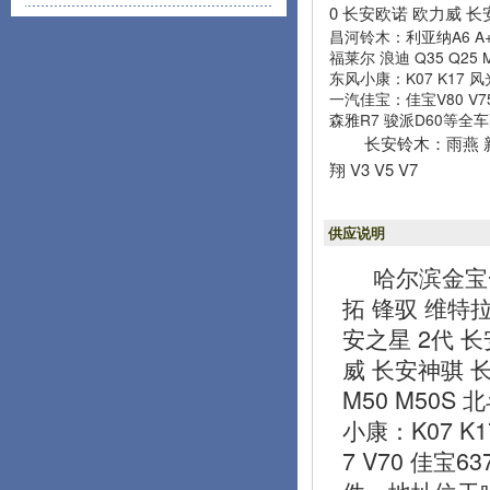
0 长安欧诺 欧力威 
昌河铃木：利亚纳A6 A+
福莱尔 浪迪 Q35 Q25 
东风小康：K07 K17 风光
一汽佳宝：佳宝V80 V75
森雅R7 骏派D60等全
长安铃木：雨燕 新
翔 V3 V5 V7
供应说明
哈尔滨金宝
拓 锋驭 维特拉
安之星 2代 长安
威 长安神骐 
M50 M50S 
小康：K07 K1
7 V70 佳宝