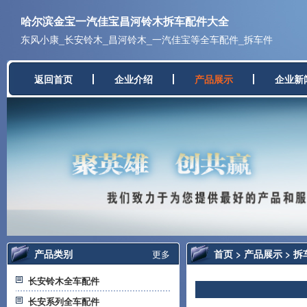
哈尔滨金宝一汽佳宝昌河铃木拆车配件大全
东风小康_长安铃木_昌河铃木_一汽佳宝等全车配件_拆车件
返回首页
企业介绍
产品展示
企业新
产品类别
首页
>
产品展示
>
拆
更多
长安铃木全车配件
长安系列全车配件