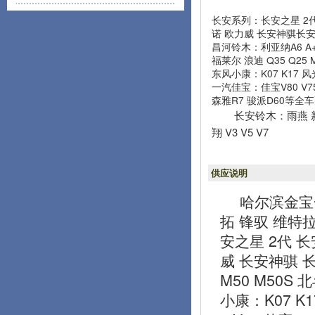
长安系列：长安之星 2代 长
诺 欧力威 长安神骐长
昌河铃木：利亚纳A6 A+
福莱尔 浪迪 Q35 Q25 
东风小康：K07 K17 风光
一汽佳宝：佳宝V80 V75
森雅R7 骏派D60等全
长安铃木：雨燕 新
翔 V3 V5 V7
供应说明
哈尔滨金宝
拓 锋驭 维特拉
安之星 2代 长安
威 长安神骐 
M50 M50S 
小康：K07 K1