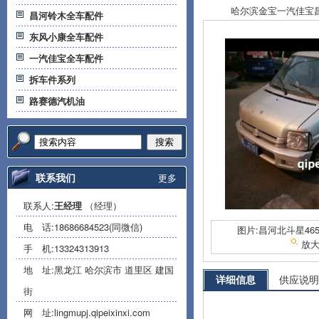
哈尔滨金宝一汽佳宝昌河
昌河铃木全车配件
东风小康全车配件
一汽佳宝全车配件
拆车件系列
路赛德汽机油
搜索
联系我们
更多
联系人:
王经理
（经理）
电 话:
18686684523(同微信)
图片:昌河北斗星46
放
手 机:
13324313913
地 址:黑龙江 哈尔滨市 道里区 建国
详细信息
供应说明
街
网 址:
lingmupj.qipeixinxi.com