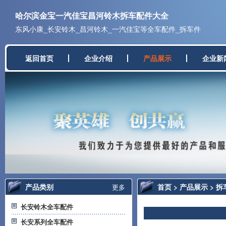
哈尔滨金宝一汽佳宝昌河铃木拆车配件大全
东风小康_长安铃木_昌河铃木_一汽佳宝等全车配件_拆车件
返回首页
企业介绍
产品展示
企业新
产品类别
首页
>
产品展示
>
拆
更多
长安铃木全车配件
长安系列全车配件