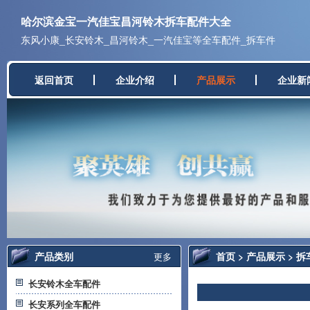
哈尔滨金宝一汽佳宝昌河铃木拆车配件大全
东风小康_长安铃木_昌河铃木_一汽佳宝等全车配件_拆车件
返回首页
企业介绍
产品展示
企业新
产品类别
首页
>
产品展示
>
拆
更多
长安铃木全车配件
长安系列全车配件