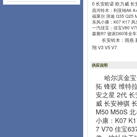
0 长安欧诺 欧力威 
昌河铃木：利亚纳A6 A+
福莱尔 浪迪 Q35 Q25 
东风小康：K07 K17 风光
一汽佳宝：佳宝V80 V75
森雅R7 骏派D60等全
长安铃木：雨燕 新
翔 V3 V5 V7
供应说明
哈尔滨金宝
拓 锋驭 维特拉
安之星 2代 长安
威 长安神骐 
M50 M50S 
小康：K07 K1
7 V70 佳宝