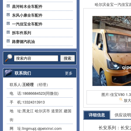
哈尔滨金宝一汽佳宝昌河
昌河铃木全车配件
东风小康全车配件
一汽佳宝全车配件
拆车件系列
路赛德汽机油
搜索
联系我们
更多
联系人:
王经理
（经理）
电 话:
18686684523(同微信)
图片:佳宝V80 1
放
手 机:
13324313913
地 址:黑龙江 哈尔滨市 道里区 建国
详细信息
供应说明
街
长安系列：长安之星 
网 址:
lingmupj.qipeixinxi.com