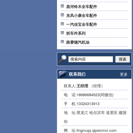
昌河铃木全车配件
东风小康全车配件
一汽佳宝全车配件
拆车件系列
路赛德汽机油
搜索
联系我们
更多
联系人:
王经理
（经理）
电 话:
18686684523(同微信)
手 机:
13324313913
地 址:黑龙江 哈尔滨市 道里区 建国
街
网 址:
lingmupj.qipeixinxi.com