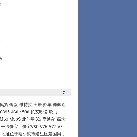
你
5
V
拓 锋驭 维特拉 天语 羚羊 奔奔迷
95 460 4500 长安欧诺 欧力
0 M50S 北斗星 X5 爱迪尔 福莱
。一汽佳宝：佳宝V80 V75 V77 V7
车配件。地址位于哈尔滨市道里区建国街，