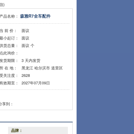
信)
森雅R7全车配件
产品名称：
当 前 价：
面议
最小起订：
面议
供货总量：
面议
个
点此询价：
发货期限：
3
天内发货
所 在 地：
黑龙江 哈尔滨市 道里区
受关注度：
2628
有效期至：
2027年07月09日
分享到：
品牌：