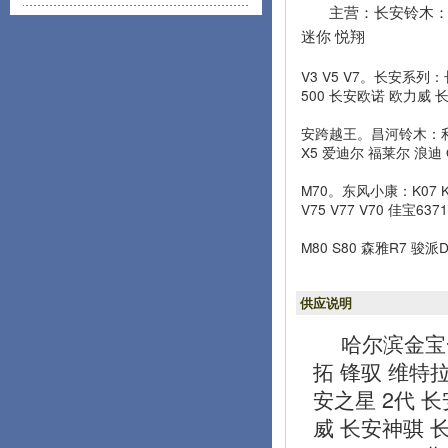
主营：长安铃木：雨
迷你 悦翔
V3 V5 V7。长安系列：
500 长安欧诺 欧力威 
安跨越王。昌河铃木：利亚
X5 爱迪尔 福莱尔 浪迪 
M70。东风小康：K07 K
V75 V77 V70 佳宝6
M80 S80 森雅R7 骏
供应说明
哈尔滨金宝
拓 锋驭 维特拉
安之星 2代 长安
威 长安神骐 