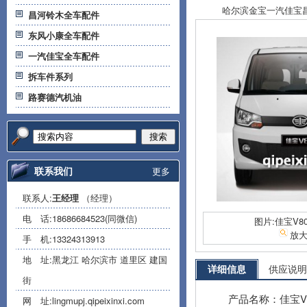
哈尔滨金宝一汽佳宝昌河
昌河铃木全车配件
东风小康全车配件
一汽佳宝全车配件
拆车件系列
路赛德汽机油
搜索
联系我们
更多
联系人:
王经理
（经理）
电 话:
18686684523(同微信)
图片:佳宝V8
放
手 机:
13324313913
地 址:黑龙江 哈尔滨市 道里区 建国
详细信息
供应说明
街
产品名称：佳宝V
网 址:
lingmupj.qipeixinxi.com