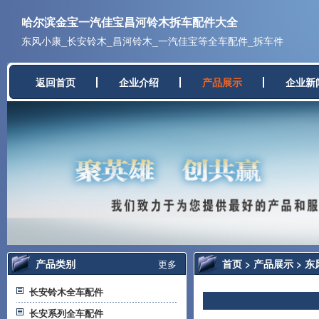
哈尔滨金宝一汽佳宝昌河铃木拆车配件大全
东风小康_长安铃木_昌河铃木_一汽佳宝等全车配件_拆车件
返回首页
企业介绍
产品展示
企业新
产品类别
首页
>
产品展示
>
东
更多
长安铃木全车配件
长安系列全车配件