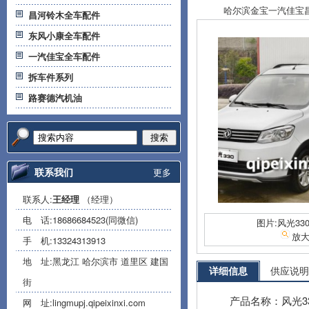
哈尔滨金宝一汽佳宝昌河
昌河铃木全车配件
东风小康全车配件
一汽佳宝全车配件
拆车件系列
路赛德汽机油
搜索
联系我们
更多
联系人:
王经理
（经理）
电 话:
18686684523(同微信)
图片:风光33
放
手 机:
13324313913
地 址:黑龙江 哈尔滨市 道里区 建国
详细信息
供应说明
街
产品名称：风光3
网 址:
lingmupj.qipeixinxi.com