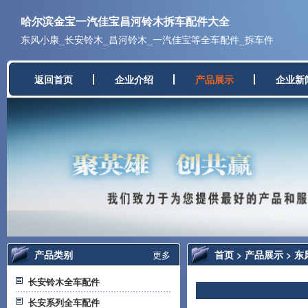
哈尔滨金宝一汽佳宝昌河铃木拆车配件大全
东风小康_长安铃木_昌河铃木_一汽佳宝等全车配件_拆车件
返回首页
企业介绍
产品展示
企业新
产品类别
首页
>
产品展示
>
东
更多
长安铃木全车配件
长安系列全车配件