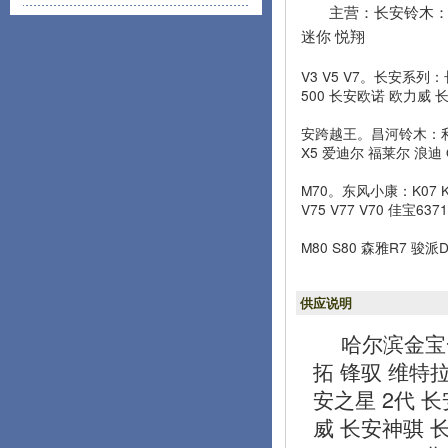
主营：长安铃木：雨
迷你 悦翔
V3 V5 V7。长安系列：
500 长安欧诺 欧力威 
安跨越王。昌河铃木：利亚
X5 爱迪尔 福莱尔 浪迪 
M70。东风小康：K07 K
V75 V77 V70 佳宝6
M80 S80 森雅R7 骏
供应说明
哈尔滨金宝
拓 锋驭 维特拉
安之星 2代 长安
威 长安神骐 