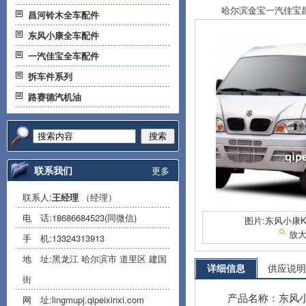
哈尔滨金宝一汽佳宝昌河
昌河铃木全车配件
东风小康全车配件
一汽佳宝全车配件
拆车件系列
路赛德汽机油
搜索
联系我们
更多
联系人:
王经理
（经理）
电 话:
18686684523(同微信)
图片:东风小康K
放
手 机:
13324313913
地 址:黑龙江 哈尔滨市 道里区 建国
详细信息
供应说明
街
产品名称：东风小
网 址:
lingmupj.qipeixinxi.com