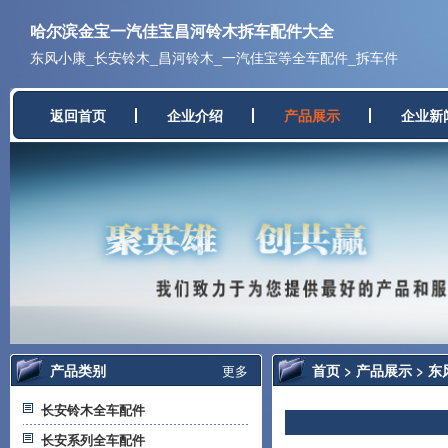
哈尔滨金宝一汽佳宝昌河铃木拆车配件大全
东风小康_长安铃木_昌河铃木_一汽佳宝等全车配件_拆车件
返回首页
企业介绍
产品展示
企业新
产品类别
首页
>
产品展示
>
东
更多
长安铃木全车配件
长安系列全车配件