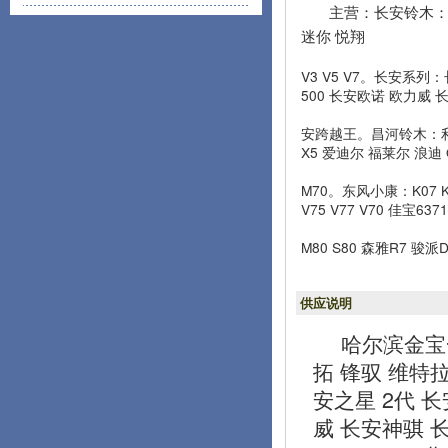
主营：长安铃木：雨
迷你 悦翔
V3 V5 V7。长安系列：
500 长安欧诺 欧力威 
安跨越王。昌河铃木：利亚
X5 爱迪尔 福莱尔 浪迪 
M70。东风小康：K07 K
V75 V77 V70 佳宝6
M80 S80 森雅R7 骏
供应说明
哈尔滨金宝
拓 锋驭 维特拉
安之星 2代 长安
威 长安神骐 