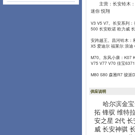
主营：长安铃木：雨
迷你 悦翔
V3 V5 V7。长安系列：
500 长安欧诺 欧力威 
安跨越王。昌河铃木：利亚
X5 爱迪尔 福莱尔 浪迪 
M70。东风小康：K07 K
V75 V77 V70 佳宝6
M80 S80 森雅R7 骏
供应说明
哈尔滨金宝
拓 锋驭 维特拉
安之星 2代 长安
威 长安神骐 