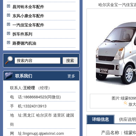
哈尔滨金宝一汽佳宝昌河
昌河铃木全车配件
东风小康全车配件
一汽佳宝全车配件
拆车件系列
路赛德汽机油
搜索
联系我们
更多
联系人:
王经理
（经理）
电 话:
18686684523(同微信)
图片:镭蒙63
放
手 机:
13324313913
地 址:黑龙江 哈尔滨市 道里区 建国
详细信息
供应说明
街
产品名称：镭蒙6
网 址:
lingmupj.qipeixinxi.com