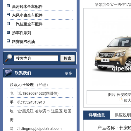
哈尔滨金宝一汽佳宝昌河
昌河铃木全车配件
东风小康全车配件
一汽佳宝全车配件
拆车件系列
路赛德汽机油
搜索
联系我们
更多
联系人:
王经理
（经理）
电 话:
18686684523(同微信)
图片:长安欧
放
手 机:
13324313913
地 址:黑龙江 哈尔滨市 道里区 建国
详细信息
供应说明
街
产品名称：长安
网 址:
lingmupj.qipeixinxi.com