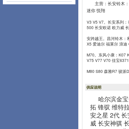
主营：长安铃木：雨
迷你 悦翔
V3 V5 V7。长安系列：
500 长安欧诺 欧力威 
安跨越王。昌河铃木：利亚
X5 爱迪尔 福莱尔 浪迪 
M70。东风小康：K07 K
V75 V77 V70 佳宝6
M80 S80 森雅R7 骏
供应说明
哈尔滨金宝
拓 锋驭 维特拉
安之星 2代 长安
威 长安神骐 