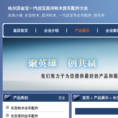
哈尔滨金宝一汽佳宝昌河铃木拆车配件大全
东风小康_长安铃木_昌河铃木_一汽佳宝等全车配件_拆车件
返回首页
企业介绍
产品展示
企业新
产品类别
首页
>
产品展示
>
长
更多
长安铃木全车配件
长安系列全车配件