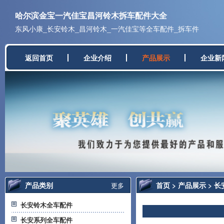
哈尔滨金宝一汽佳宝昌河铃木拆车配件大全
东风小康_长安铃木_昌河铃木_一汽佳宝等全车配件_拆车件
返回首页
企业介绍
产品展示
企业新
产品类别
首页
>
产品展示
>
长
更多
长安铃木全车配件
长安系列全车配件