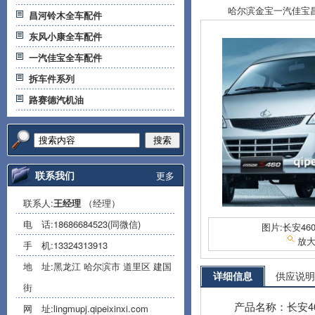
哈尔滨金宝一汽佳宝昌河
昌河铃木全车配件
东风小康全车配件
一汽佳宝全车配件
拆车件系列
路赛德汽机油
搜索
联系我们
更多
联系人:
王经理
（经理）
电 话:
18686684523(同微信)
图片:长安46
放
手 机:
13324313913
地 址:黑龙江 哈尔滨市 道里区 建国
详细信息
供应说明
街
产品名称：长安4
网 址:
lingmupj.qipeixinxi.com