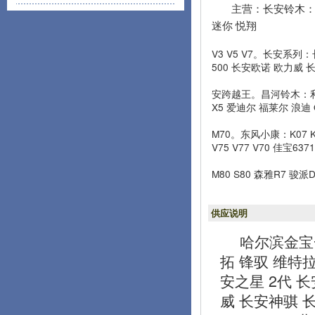
主营：长安铃木：雨
迷你 悦翔
V3 V5 V7。长安系列：
500 长安欧诺 欧力威 
安跨越王。昌河铃木：利亚
X5 爱迪尔 福莱尔 浪迪 
M70。东风小康：K07 K
V75 V77 V70 佳宝6
M80 S80 森雅R7 骏
供应说明
哈尔滨金宝
拓 锋驭 维特拉
安之星 2代 长安
威 长安神骐 