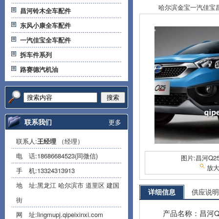
哈尔滨金宝一汽佳宝昌河
昌河铃木全车配件
东风小康全车配件
一汽佳宝全车配件
拆车件系列
路赛德汽机油
搜索
联系我们
更多
联系人:
王经理
（经理）
电 话:
18686684523(同微信)
图片:昌河Q2
放
手 机:
13324313913
地 址:黑龙江 哈尔滨市 道里区 建国
详细信息
供应说明
街
产品名称：昌河Q
网 址:
lingmupj.qipeixinxi.com