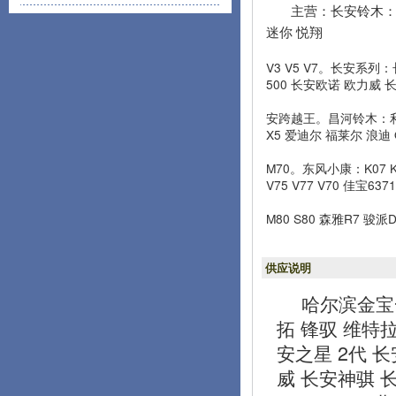
主营：长安铃木：雨
迷你 悦翔
V3 V5 V7。长安系列：
500 长安欧诺 欧力威 
安跨越王。昌河铃木：利亚
X5 爱迪尔 福莱尔 浪迪 
M70。东风小康：K07 K
V75 V77 V70 佳宝6
M80 S80 森雅R7 骏
供应说明
哈尔滨金宝
拓 锋驭 维特拉
安之星 2代 长安
威 长安神骐 