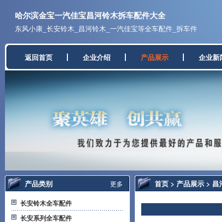
哈尔滨金宝一汽佳宝昌河铃木拆车配件大全
东风小康_长安铃木_昌河铃木_一汽佳宝等全车配件_拆车件
返回首页
企业介绍
产品展示
企业新
产品类别
首页
>
产品展示
>
昌
更多
长安铃木全车配件
长安系列全车配件