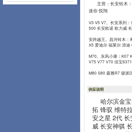
主营：长安铃木：雨
迷你 悦翔
V3 V5 V7。长安系列：
500 长安欧诺 欧力威 
安跨越王。昌河铃木：利亚
X5 爱迪尔 福莱尔 浪迪 
M70。东风小康：K07 K
V75 V77 V70 佳宝6
M80 S80 森雅R7 骏
供应说明
哈尔滨金宝
拓 锋驭 维特拉
安之星 2代 长安
威 长安神骐 