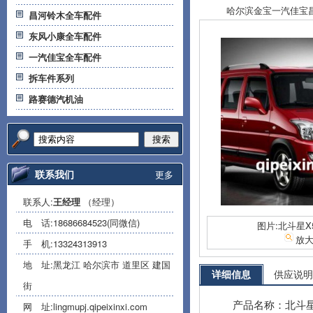
哈尔滨金宝一汽佳宝昌河
昌河铃木全车配件
东风小康全车配件
一汽佳宝全车配件
拆车件系列
路赛德汽机油
搜索
联系我们
更多
联系人:
王经理
（经理）
电 话:
18686684523(同微信)
图片:北斗星X
放
手 机:
13324313913
地 址:黑龙江 哈尔滨市 道里区 建国
详细信息
供应说明
街
产品名称：北斗星
网 址:
lingmupj.qipeixinxi.com