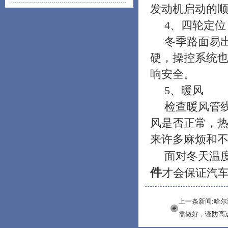
发动机启动的
4
、四轮定位
冬季路面易
硬，操控系统
响安全。
5
、暖风
检查暖风管
风是否正常，
来许多麻烦和
面对冬天温
件
才会保证汽
上一条新闻:哈
需做好，谨防高