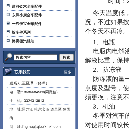
时间：2
昌河铃木全车配件
冬天温度低
东风小康全车配件
况，不过如果
一汽佳宝全车配件
个冬天不再冷
拆车件系列
路赛德汽机油
1
、电瓶
电瓶内电解
搜索
解液比重，保
2
、防冻液
联系我们
更多
防冻液的量
联系人:
王经理
（经理）
点度及型号，
电 话:
18686684523(同微信)
须更换，注意
手 机:
13324313913
3
、机油
地 址:黑龙江 哈尔滨市 道里区 建国
冬季对汽车
街
对使用时间较
网 址:
lingmupj.qipeixinxi.com