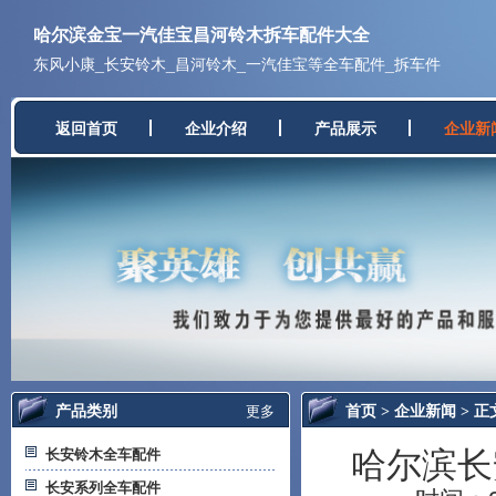
哈尔滨金宝一汽佳宝昌河铃木拆车配件大全
东风小康_长安铃木_昌河铃木_一汽佳宝等全车配件_拆车件
返回首页
企业介绍
产品展示
企业新
产品类别
首页
企业新闻
更多
>
> 正
长安铃木全车配件
哈尔滨长
长安系列全车配件