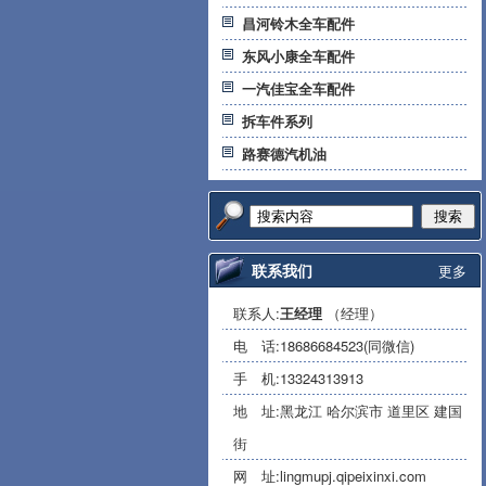
昌河铃木全车配件
东风小康全车配件
一汽佳宝全车配件
拆车件系列
路赛德汽机油
搜索
联系我们
更多
联系人:
王经理
（经理）
电 话:
18686684523(同微信)
手 机:
13324313913
地 址:黑龙江 哈尔滨市 道里区 建国
街
网 址:
lingmupj.qipeixinxi.com