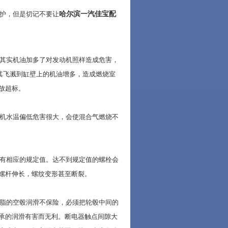
哈尔滨一汽佳宝配
护，但是切记不要让
其实机油加多了对发动机照样造成危害，
其飞溅到缸壁上的机油增多，造成燃烧室
放超标。
机水温偏低危害很大，会使混合气燃烧不
有相应的规定值。达不到规定值的螺栓会
螺杆伸长，螺纹变形甚至断裂。
脂的空毂润滑不保险，必须把轮毂中间的
承的润滑有害而无利。断电器触点间隙大