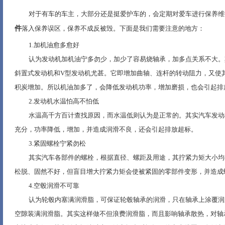
对于有车的车主，大部分还是挺爱护车的，会定期对爱车进行保养维
件
落入保养误区，保养不成反被毁。下面是我们需要注意的地方：
1.
加机油愈多愈好
认为发动机加机油宁多勿少，加少了容易烧轴承，加多点关系不大。
斜置式发动机和
V
型发动机尤甚。它即增加曲轴、连杆的转动阻力，又使
积炭增加。所以机油加多了，会降低发动机功率，增加磨损，也会引起排
2.
发动机水温怕高不怕低
水温高千方百计查找原因，而水温低则认为是正常的。其实汽车发动
充分，功率降低，增加，并造成润滑不良，还会引起排放超标。
3.
紧固螺栓宁紧勿松
其实汽车各部件的螺栓，根据直径、螺距及用途，其拧紧力矩大小均
松脱、固然不好，但盲目增大拧紧力矩会使被紧固的零部件变形，并造成
4.
空毂润滑不可靠
认为轮毂内塞满润滑脂，可保证轮毂轴承的润滑，只在轴承上涂覆润
空隙装满润滑脂。其实这样做不但浪费润滑脂，而且影响轴承散热，对轴