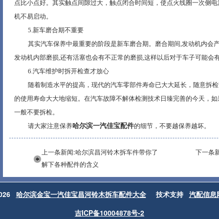
点比小点好。其实触点间隙过大，触点闭合时间短，使点火线圈一次侧电
机不易启动。
5.
新车磨合期不重要
其实汽车保养中最重要的阶段是新车磨合期。磨合期间
,
发动机内会
发动机内部磨损
,
还有活塞也会有不正常的磨损
,
这样以后对于车子可能会
6.
汽车维护时拆开检查才放心
随着制造水平的提高，现代的汽车零部件寿命已大大延长，随意拆检
的使用寿命大大地缩短。在汽车故障不解体检测技术日臻完善的今天，如
一般不要拆检。
请大家注意保养
哈尔滨一汽佳宝配件
的细节，不要越保养越坏。
上一条新闻:哈尔滨昌河铃木拆车件带你了
下一条
解下各种配件的含义
 2026
哈尔滨金宝一汽佳宝昌河铃木拆车配件大全
技术支持
汽配信息
吉ICP备10004878号-2