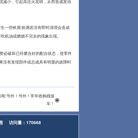
流减小，引起高压火花弱，从而造成发动
产生一些铁屑
,
铁屑若没有即时清理会造成
有吃机油或燃烧不完全的现象出现。
势必破坏已经磨合好的配合状态，使零件
果没有发现部件或总成具有明显的故障时
新闻:号外！号外！常年收购残值
车！
网
访问量：170668